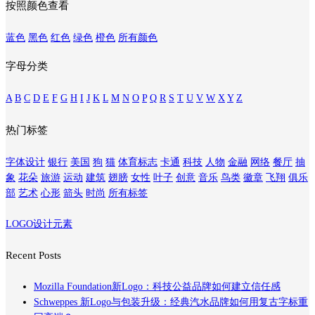
按照颜色查看
蓝色
黑色
红色
绿色
橙色
所有颜色
字母分类
A
B
C
D
E
F
G
H
I
J
K
L
M
N
O
P
Q
R
S
T
U
V
W
X
Y
Z
热门标签
字体设计
银行
美国
狗
猫
体育标志
卡通
科技
人物
金融
网络
餐厅
抽
象
花朵
旅游
运动
建筑
翅膀
女性
叶子
创意
音乐
鸟类
徽章
飞翔
俱乐
部
艺术
心形
箭头
时尚
所有标签
LOGO设计元素
Recent Posts
Mozilla Foundation新Logo：科技公益品牌如何建立信任感
Schweppes 新Logo与包装升级：经典汽水品牌如何用复古字标重