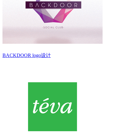
BACKDOOR logo设计