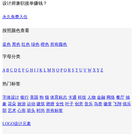
设计师兼职接单赚钱？
永久免费入住
按照颜色查看
蓝色
黑色
红色
绿色
橙色
所有颜色
字母分类
A
B
C
D
E
F
G
H
I
J
K
L
M
N
O
P
Q
R
S
T
U
V
W
X
Y
Z
热门标签
字体设计
银行
美国
狗
猫
体育标志
卡通
科技
人物
金融
网络
餐厅
抽
象
花朵
旅游
运动
建筑
翅膀
女性
叶子
创意
音乐
鸟类
徽章
飞翔
俱乐
部
艺术
心形
箭头
时尚
所有标签
LOGO设计元素