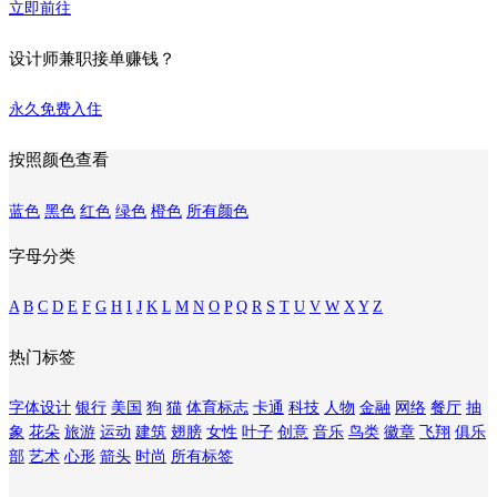
立即前往
设计师兼职接单赚钱？
永久免费入住
按照颜色查看
蓝色
黑色
红色
绿色
橙色
所有颜色
字母分类
A
B
C
D
E
F
G
H
I
J
K
L
M
N
O
P
Q
R
S
T
U
V
W
X
Y
Z
热门标签
字体设计
银行
美国
狗
猫
体育标志
卡通
科技
人物
金融
网络
餐厅
抽
象
花朵
旅游
运动
建筑
翅膀
女性
叶子
创意
音乐
鸟类
徽章
飞翔
俱乐
部
艺术
心形
箭头
时尚
所有标签