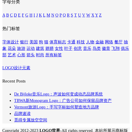
字母分类
A
B
C
D
E
F
G
H
I
J
K
L
M
N
O
P
Q
R
S
T
U
V
W
X
Y
Z
热门标签
字体设计
银行
美国
狗
猫
体育标志
卡通
科技
人物
金融
网络
餐厅
抽
象
花朵
旅游
运动
建筑
翅膀
女性
叶子
创意
音乐
鸟类
徽章
飞翔
俱乐
部
艺术
心形
箭头
时尚
所有标签
LOGO设计元素
Recent Posts
De Bijloke音乐Logo：声波如何变成动态品牌系统
TBWA新Monogram Logo：广告公司如何保留品牌资产
Vermont旅游Logo：手写字标如何塑造地方品牌
品牌速读
觅得专属放空空间
Copyright 2012-2023
LOGO世界
-All rights reserved. 本站所展示商标版