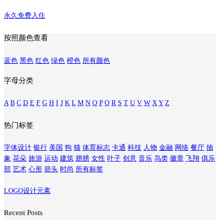
永久免费入住
按照颜色查看
蓝色
黑色
红色
绿色
橙色
所有颜色
字母分类
A
B
C
D
E
F
G
H
I
J
K
L
M
N
O
P
Q
R
S
T
U
V
W
X
Y
Z
热门标签
字体设计
银行
美国
狗
猫
体育标志
卡通
科技
人物
金融
网络
餐厅
抽
象
花朵
旅游
运动
建筑
翅膀
女性
叶子
创意
音乐
鸟类
徽章
飞翔
俱乐
部
艺术
心形
箭头
时尚
所有标签
LOGO设计元素
Recent Posts