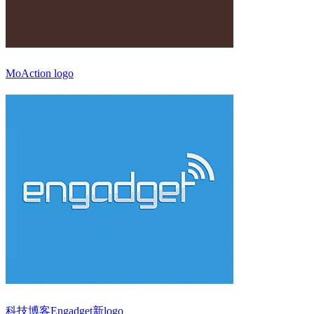
MoAction logo
科技博客Engadget新logo