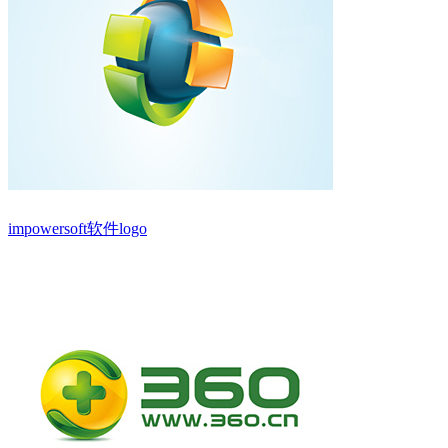
impowersoft软件logo