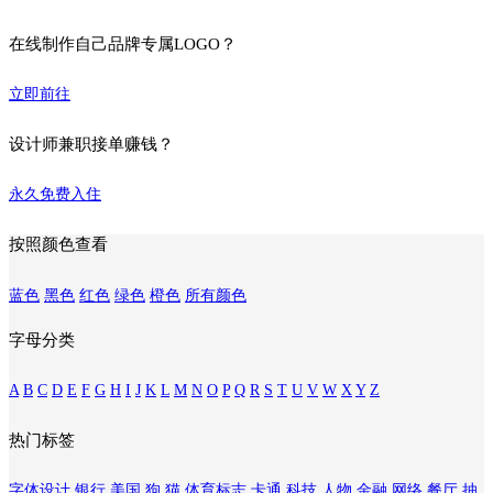
在线制作自己品牌专属LOGO？
立即前往
设计师兼职接单赚钱？
永久免费入住
按照颜色查看
蓝色
黑色
红色
绿色
橙色
所有颜色
字母分类
A
B
C
D
E
F
G
H
I
J
K
L
M
N
O
P
Q
R
S
T
U
V
W
X
Y
Z
热门标签
字体设计
银行
美国
狗
猫
体育标志
卡通
科技
人物
金融
网络
餐厅
抽