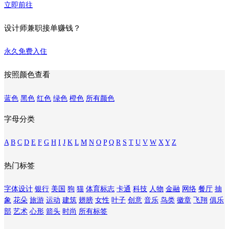
立即前往
设计师兼职接单赚钱？
永久免费入住
按照颜色查看
蓝色
黑色
红色
绿色
橙色
所有颜色
字母分类
A
B
C
D
E
F
G
H
I
J
K
L
M
N
O
P
Q
R
S
T
U
V
W
X
Y
Z
热门标签
字体设计
银行
美国
狗
猫
体育标志
卡通
科技
人物
金融
网络
餐厅
抽
象
花朵
旅游
运动
建筑
翅膀
女性
叶子
创意
音乐
鸟类
徽章
飞翔
俱乐
部
艺术
心形
箭头
时尚
所有标签