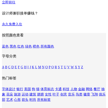
立即前往
设计师兼职接单赚钱？
永久免费入住
按照颜色查看
蓝色
黑色
红色
绿色
橙色
所有颜色
字母分类
A
B
C
D
E
F
G
H
I
J
K
L
M
N
O
P
Q
R
S
T
U
V
W
X
Y
Z
热门标签
字体设计
银行
美国
狗
猫
体育标志
卡通
科技
人物
金融
网络
餐厅
抽
象
花朵
旅游
运动
建筑
翅膀
女性
叶子
创意
音乐
鸟类
徽章
飞翔
俱乐
部
艺术
心形
箭头
时尚
所有标签