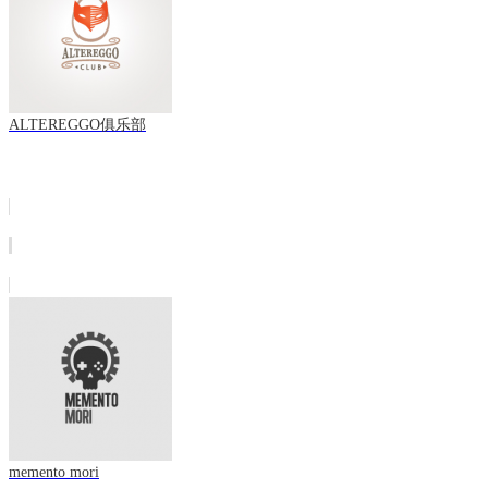
ALTEREGGO俱乐部
memento mori