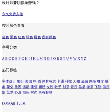
设计师兼职接单赚钱？
永久免费入住
按照颜色查看
蓝色
黑色
红色
绿色
橙色
所有颜色
字母分类
A
B
C
D
E
F
G
H
I
J
K
L
M
N
O
P
Q
R
S
T
U
V
W
X
Y
Z
热门标签
字体设计
银行
美国
狗
猫
体育标志
卡通
科技
人物
金融
网络
餐厅
抽
象
花朵
旅游
运动
建筑
翅膀
女性
叶子
创意
音乐
鸟类
徽章
飞翔
俱乐
部
艺术
心形
箭头
时尚
所有标签
LOGO设计元素