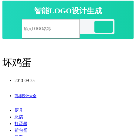
智能LOGO设计生成
坏鸡蛋
2013-09-25
商标设计大全
厨具
恶搞
打蛋器
荷包蛋