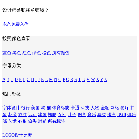
设计师兼职接单赚钱？
永久免费入住
按照颜色查看
蓝色
黑色
红色
绿色
橙色
所有颜色
字母分类
A
B
C
D
E
F
G
H
I
J
K
L
M
N
O
P
Q
R
S
T
U
V
W
X
Y
Z
热门标签
字体设计
银行
美国
狗
猫
体育标志
卡通
科技
人物
金融
网络
餐厅
抽
象
花朵
旅游
运动
建筑
翅膀
女性
叶子
创意
音乐
鸟类
徽章
飞翔
俱乐
部
艺术
心形
箭头
时尚
所有标签
LOGO设计元素