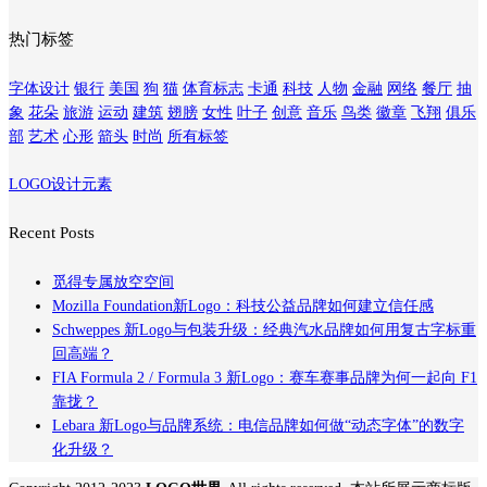
热门标签
字体设计
银行
美国
狗
猫
体育标志
卡通
科技
人物
金融
网络
餐厅
抽
象
花朵
旅游
运动
建筑
翅膀
女性
叶子
创意
音乐
鸟类
徽章
飞翔
俱乐
部
艺术
心形
箭头
时尚
所有标签
LOGO设计元素
Recent Posts
觅得专属放空空间
Mozilla Foundation新Logo：科技公益品牌如何建立信任感
Schweppes 新Logo与包装升级：经典汽水品牌如何用复古字标重
回高端？
FIA Formula 2 / Formula 3 新Logo：赛车赛事品牌为何一起向 F1
靠拢？
Lebara 新Logo与品牌系统：电信品牌如何做“动态字体”的数字
化升级？