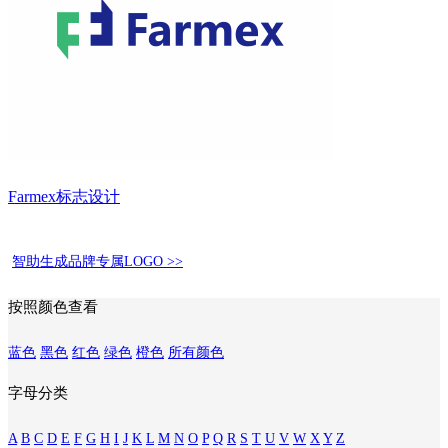
Farmex标志设计
智助生成品牌专属LOGO >>
按照颜色查看
蓝色
黑色
红色
绿色
橙色
所有颜色
字母分类
A
B
C
D
E
F
G
H
I
J
K
L
M
N
O
P
Q
R
S
T
U
V
W
X
Y
Z